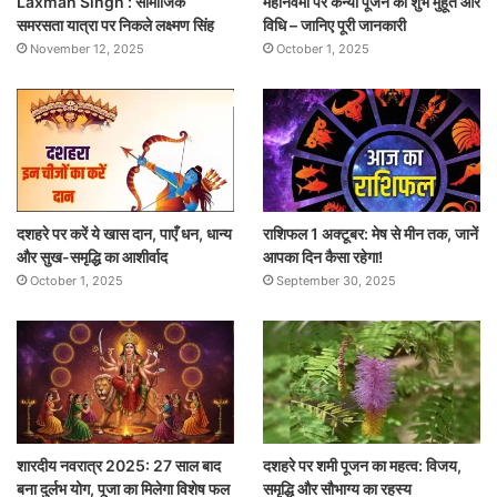
Laxman Singh : सामाजिक
महानवमी पर कन्या पूजन का शुभ मुहूर्त और
समरसता यात्रा पर निकले लक्ष्मण सिंह
विधि – जानिए पूरी जानकारी
November 12, 2025
October 1, 2025
दशहरे पर करें ये खास दान, पाएँ धन, धान्य
राशिफल 1 अक्टूबर: मेष से मीन तक, जानें
और सुख-समृद्धि का आशीर्वाद
आपका दिन कैसा रहेगा!
October 1, 2025
September 30, 2025
शारदीय नवरात्र 2025: 27 साल बाद
दशहरे पर शमी पूजन का महत्व: विजय,
बना दुर्लभ योग, पूजा का मिलेगा विशेष फल
समृद्धि और सौभाग्य का रहस्य