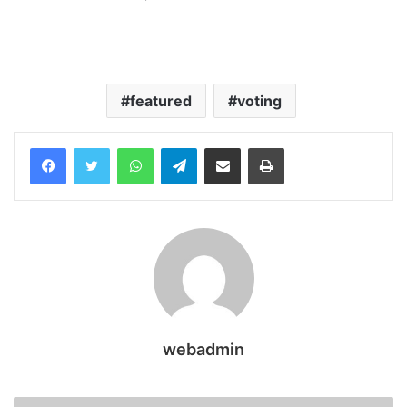
featured
voting
WhatsApp
Telegram
Share via Email
Print
webadmin