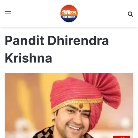
Menu
S
fo
Pandit Dhirendra
Krishna